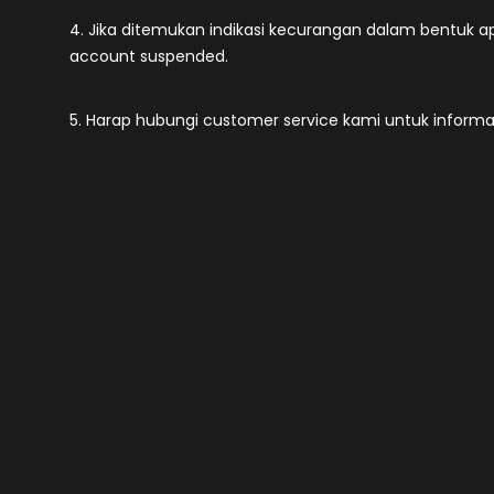
4. Jika ditemukan indikasi kecurangan dalam bentuk 
account suspended.
5. Harap hubungi customer service kami untuk informasi