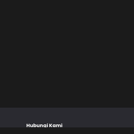
Hubungi Kami