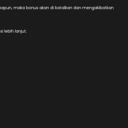
apapun, maka bonus akan di batalkan dan mengakibatkan
 lebih lanjut.