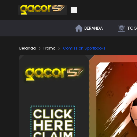
BERANDA
TOG
Beranda
Promo
Comission Sportbooks