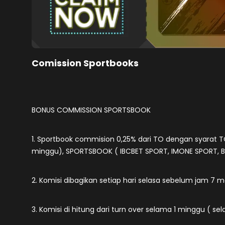
Comission Sportbooks
BONUS COMMISSION SPORTSBOOK
1. Sportbook commision 0,25% dari TO dengan syarat 
minggu), SPORTSBOOK ( IBCBET SPORT, IMONE SPORT, B
2. Komisi dibagikan setiap hari selasa sebelum jam 7 
3. Komisi di hitung dari turn over selama 1 minggu ( se