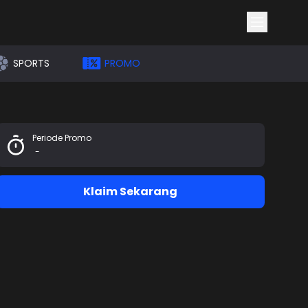
SPORTS
PROMO
Periode Promo
-
Klaim Sekarang